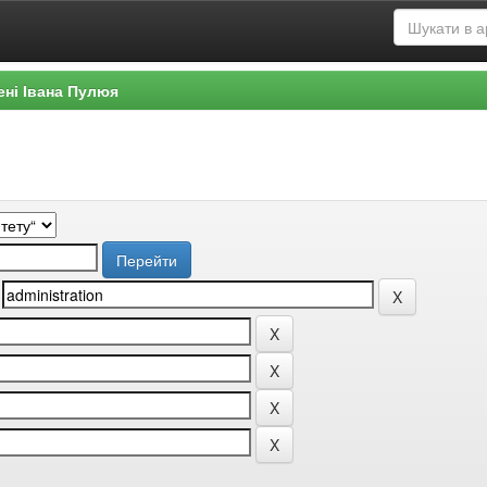
ені Івана Пулюя