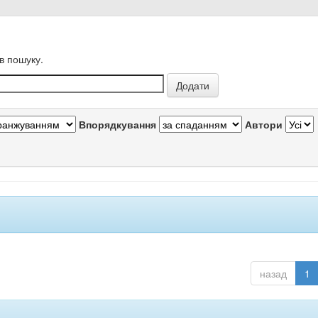
в пошуку.
Впорядкування
Автори
назад
1