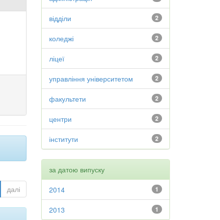
відділи
2
коледжі
2
ліцеї
2
управління університетом
2
факультети
2
центри
2
інститути
2
за датою випуску
далі
2014
1
2013
1