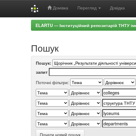
Домівка
Перегляд
Довідка
Skip
ELARTU — Інституційний репозитарій ТНТУ ім
navigation
Пошук
Пошук:
запит
Поточні фільтри:
Почати новий пошук