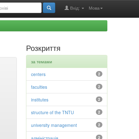
Вхід:
Мова
Розкриття
за темами
centers
2
faculties
2
institutes
2
structure of the TNTU
2
university management
2
адміністрація
2