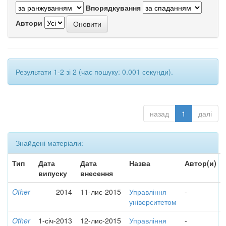
Впорядкування
Автори
Результати 1-2 зі 2 (час пошуку: 0.001 секунди).
назад
1
далі
Знайдені матеріали:
Тип
Дата
Дата
Назва
Автор(и)
випуску
внесення
Other
2014
11-лис-2015
Управління
-
університетом
Other
1-січ-2013
12-лис-2015
Управління
-