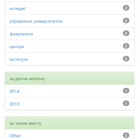
коледжі
2
управління університетом
2
факультети
2
центри
2
інститути
2
за датою випуску
2014
1
2013
1
за типом вмісту
Other
2