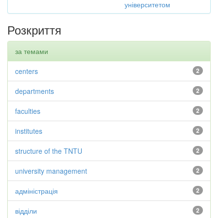
університетом
Розкриття
за темами
centers
2
departments
2
faculties
2
institutes
2
structure of the TNTU
2
university management
2
адміністрація
2
відділи
2