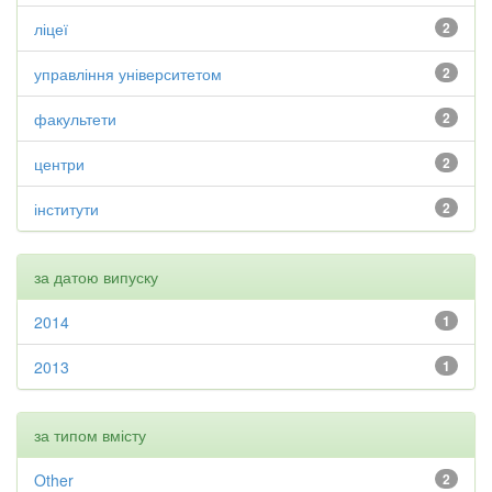
ліцеї
2
управління університетом
2
факультети
2
центри
2
інститути
2
за датою випуску
2014
1
2013
1
за типом вмісту
Other
2