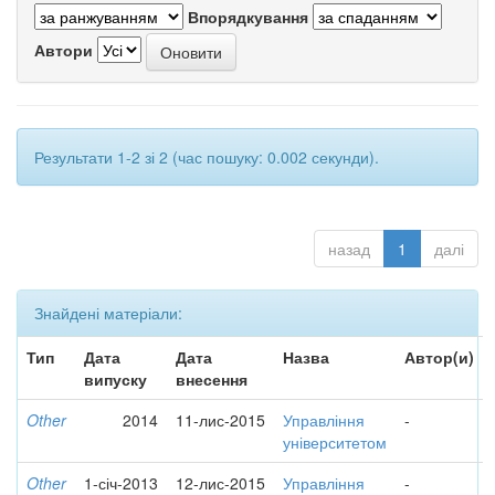
Впорядкування
Автори
Результати 1-2 зі 2 (час пошуку: 0.002 секунди).
назад
1
далі
Знайдені матеріали:
Тип
Дата
Дата
Назва
Автор(и)
випуску
внесення
Other
2014
11-лис-2015
Управління
-
університетом
Other
1-січ-2013
12-лис-2015
Управління
-