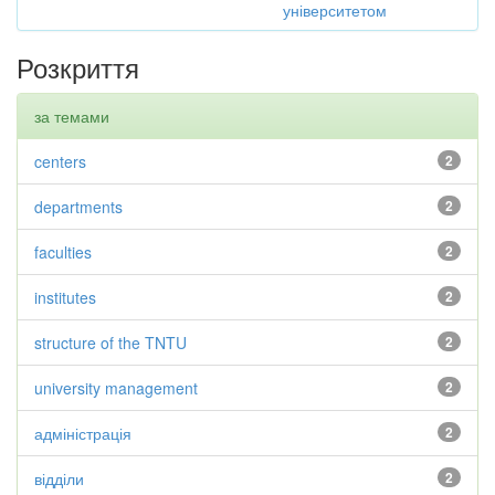
університетом
Розкриття
за темами
centers
2
departments
2
faculties
2
institutes
2
structure of the TNTU
2
university management
2
адміністрація
2
відділи
2