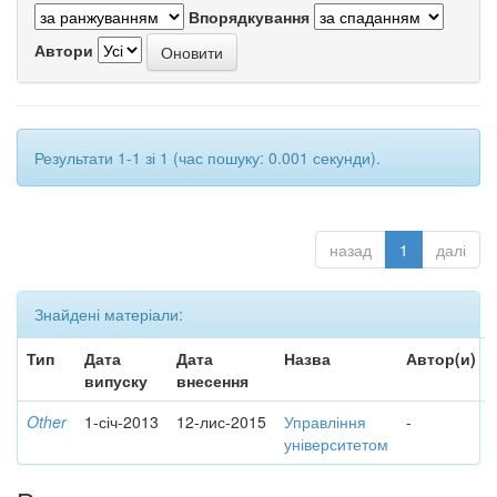
Впорядкування
Автори
Результати 1-1 зі 1 (час пошуку: 0.001 секунди).
назад
1
далі
Знайдені матеріали:
Тип
Дата
Дата
Назва
Автор(и)
випуску
внесення
Other
1-січ-2013
12-лис-2015
Управління
-
університетом