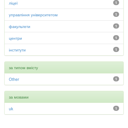
ліцеї
1
управління університетом
1
факультети
1
центри
1
інститути
1
за типом вмісту
Other
1
за мовами
uk
1