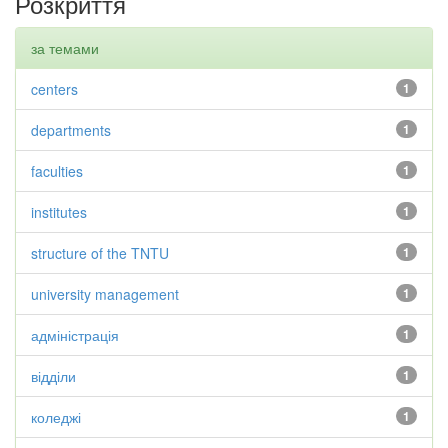
Розкриття
за темами
centers
1
departments
1
faculties
1
institutes
1
structure of the TNTU
1
university management
1
адміністрація
1
відділи
1
коледжі
1