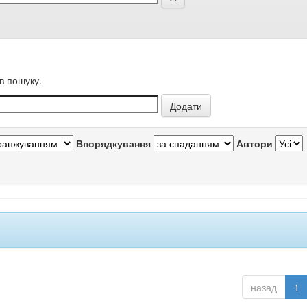
в пошуку.
Впорядкування
Автори
назад
1