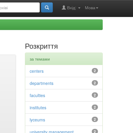
Вхід:
Мова
Розкриття
за темами
centers
2
departments
2
faculties
2
institutes
2
lyceums
2
university management
2