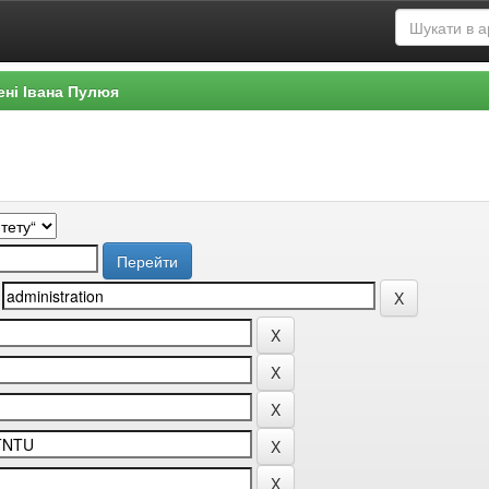
ені Івана Пулюя