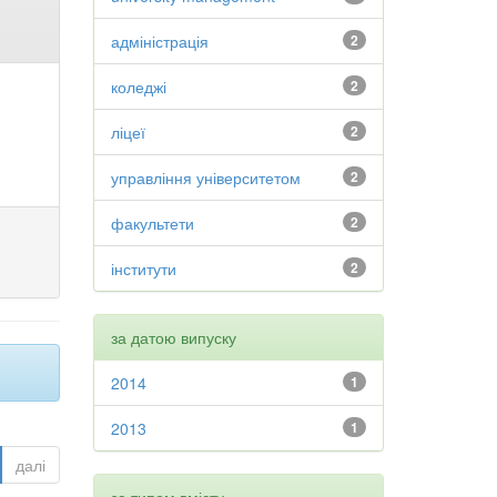
адміністрація
2
коледжі
2
ліцеї
2
управління університетом
2
факультети
2
інститути
2
за датою випуску
2014
1
2013
1
далі