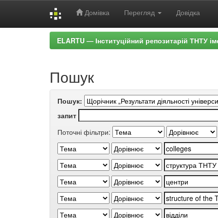
Домівка
Перегляд
Довідка
Skip
ELARTU — Інституційний репозитарій ТНТУ ім
navigation
Пошук
Пошук:
запит
Поточні фільтри: