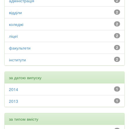
адміністрація
2
відділи
2
коледжі
2
ліцеї
2
факультети
2
інститути
2
за датою випуску
2014
1
2013
1
за типом вмісту