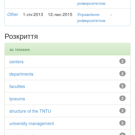
університетом
Other
1-січ-2013
12-лис-2015
Управління
-
університетом
Розкриття
за темами
centers
2
departments
2
faculties
2
lyceums
2
structure of the TNTU
2
university management
2