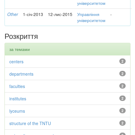
університетом
Other
1-січ-2013
12-лис-2015
Управління
-
університетом
Розкриття
за темами
centers
2
departments
2
faculties
2
institutes
2
lyceums
2
structure of the TNTU
2