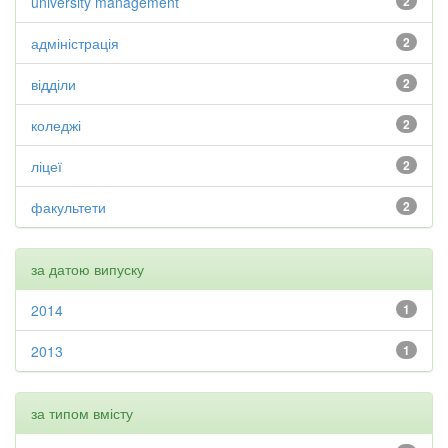
university management
2
адміністрація
2
відділи
2
коледжі
2
ліцеї
2
факультети
2
за датою випуску
2014
1
2013
1
за типом вмісту