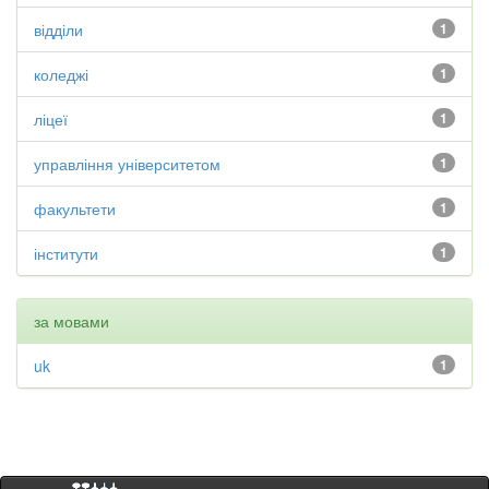
відділи
1
коледжі
1
ліцеї
1
управління університетом
1
факультети
1
інститути
1
за мовами
uk
1