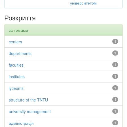
університетом
Розкриття
за темами
centers
1
departments
1
faculties
1
institutes
1
lyceums
1
structure of the TNTU
1
university management
1
адміністрація
1