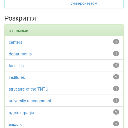
університетом
Розкриття
за темами
centers
1
departments
1
faculties
1
institutes
1
structure of the TNTU
1
university management
1
адміністрація
1
відділи
1