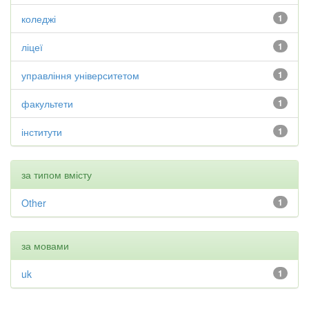
коледжі
1
ліцеї
1
управління університетом
1
факультети
1
інститути
1
за типом вмісту
Other
1
за мовами
uk
1