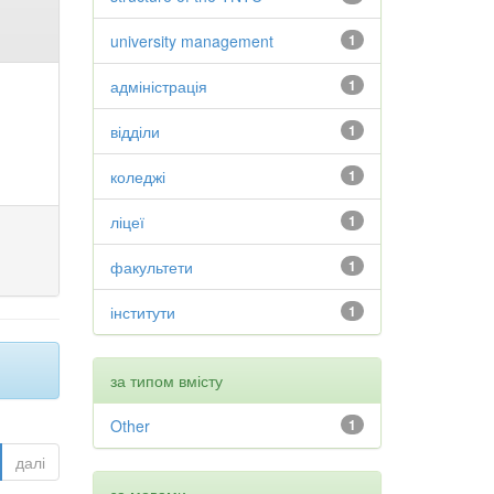
university management
1
адміністрація
1
відділи
1
коледжі
1
ліцеї
1
факультети
1
інститути
1
за типом вмісту
Other
1
далі