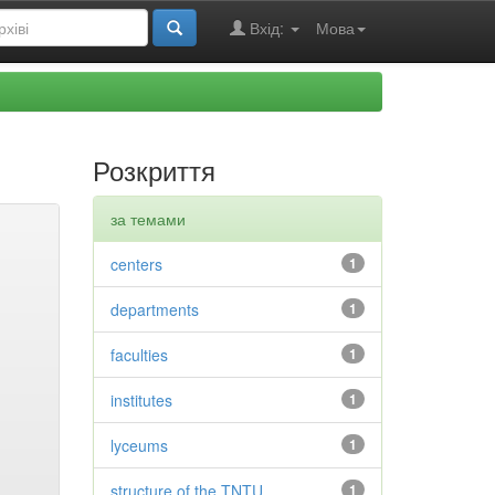
Вхід:
Мова
Розкриття
за темами
centers
1
departments
1
faculties
1
institutes
1
lyceums
1
structure of the TNTU
1