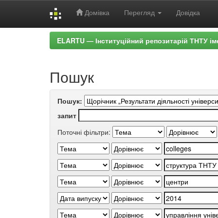
Домівка
Перегляд
Довідка
Skip
ELARTU — Інституційний репозитарій ТНТУ ім
navigation
Пошук
Пошук:
запит
Поточні фільтри: