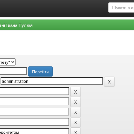
ені Івана Пулюя