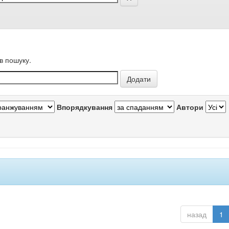
в пошуку.
Впорядкування
Автори
назад
1