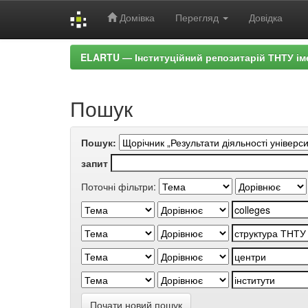
Домівка
Перегляд
Довідка
Skip
ELARTU — Інституційний репозитарій ТНТУ ім
navigation
Пошук
Пошук:
запит
Поточні фільтри:
Почати новий пошук