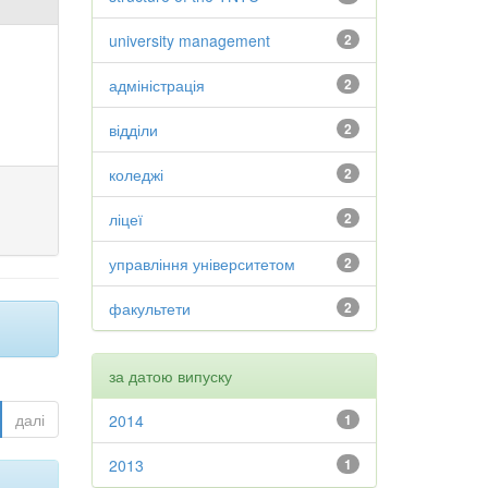
university management
2
адміністрація
2
відділи
2
коледжі
2
ліцеї
2
управління університетом
2
факультети
2
за датою випуску
далі
2014
1
2013
1