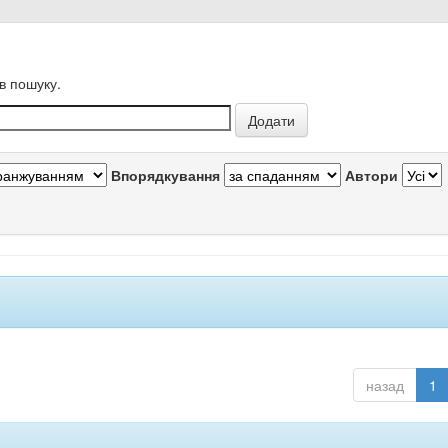
в пошуку.
Впорядкування
Автори
назад
1