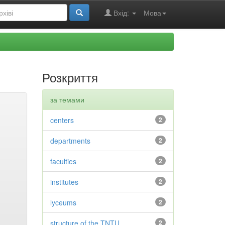
Вхід:
Мова
Розкриття
за темами
centers
2
departments
2
faculties
2
institutes
2
lyceums
2
structure of the TNTU
2