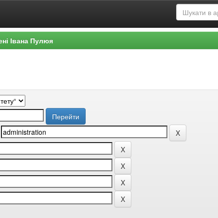
ені Івана Пулюя