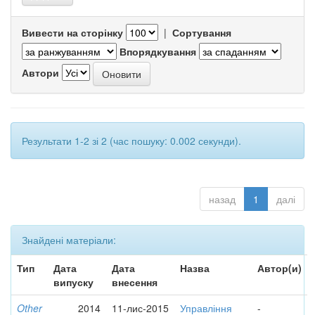
Вивести на сторінку
|
Сортування
Впорядкування
Автори
Результати 1-2 зі 2 (час пошуку: 0.002 секунди).
назад
1
далі
Знайдені матеріали:
Тип
Дата
Дата
Назва
Автор(и)
випуску
внесення
Other
2014
11-лис-2015
Управління
-