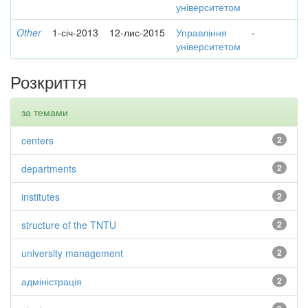
університетом
Other
1-січ-2013
12-лис-2015
Управління
-
університетом
Розкриття
за темами
centers
2
departments
2
institutes
2
structure of the TNTU
2
university management
2
адміністрація
2