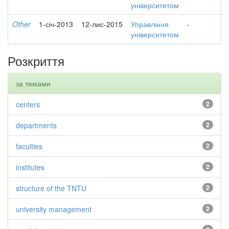
університетом
Other
1-січ-2013
12-лис-2015
Управління
-
університетом
Розкриття
за темами
centers
2
departments
2
faculties
2
institutes
2
structure of the TNTU
2
university management
2