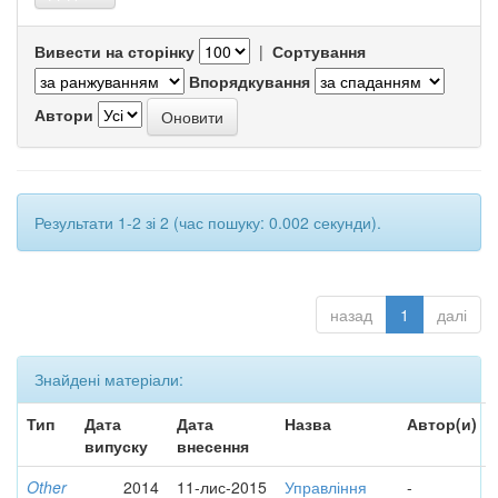
Вивести на сторінку
|
Сортування
Впорядкування
Автори
Результати 1-2 зі 2 (час пошуку: 0.002 секунди).
назад
1
далі
Знайдені матеріали:
Тип
Дата
Дата
Назва
Автор(и)
випуску
внесення
Other
2014
11-лис-2015
Управління
-