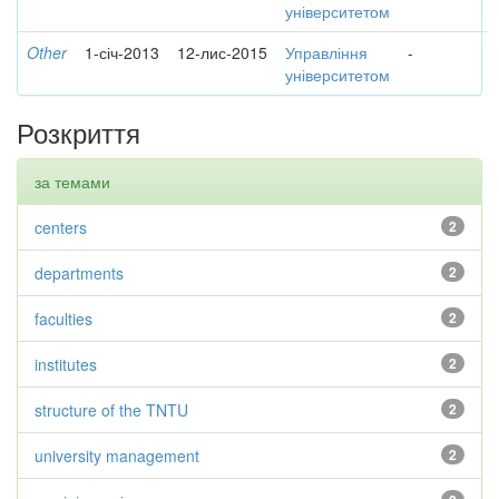
університетом
Other
1-січ-2013
12-лис-2015
Управління
-
університетом
Розкриття
за темами
centers
2
departments
2
faculties
2
institutes
2
structure of the TNTU
2
university management
2