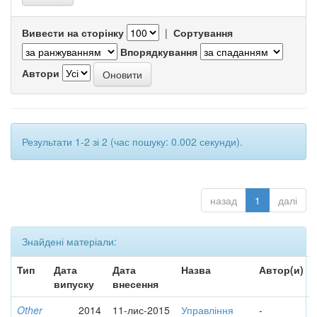
Вивести на сторінку
|
Сортування
Впорядкування
Автори
Результати 1-2 зі 2 (час пошуку: 0.002 секунди).
назад
1
далі
Знайдені матеріали:
Тип
Дата
Дата
Назва
Автор(и)
випуску
внесення
Other
2014
11-лис-2015
Управління
-