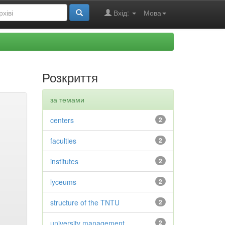
Вхід:
Мова
Розкриття
за темами
centers
2
faculties
2
institutes
2
lyceums
2
structure of the TNTU
2
university management
2