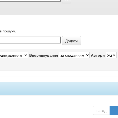
в пошуку.
Впорядкування
Автори
назад
1