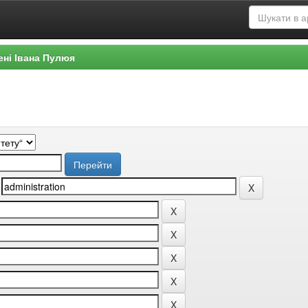
ені Івана Пулюя