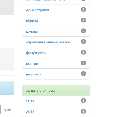
адміністрація
2
відділи
2
коледжі
2
управління університетом
2
факультети
2
центри
2
інститути
2
за датою випуску
2014
1
далі
2013
1