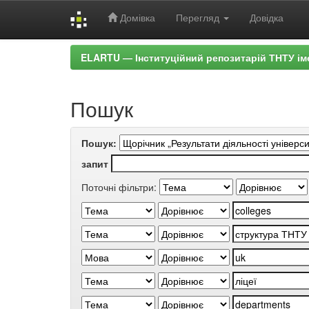
Домівка
Перегляд
Довідка
Skip
ELARTU — Інституційний репозитарій ТНТУ ім
navigation
Пошук
Пошук:
запит
Поточні фільтри: