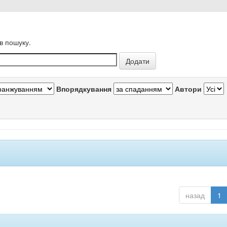
в пошуку.
Впорядкування
Автори
назад
1