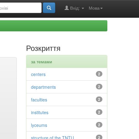
Вхід:
Мова
Розкриття
за темами
centers
2
departments
2
faculties
2
institutes
2
lyceums
2
structure of the TNTU
2