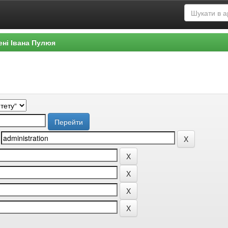
ені Івана Пулюя