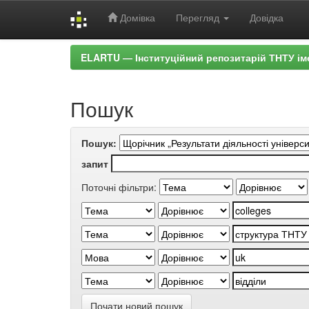
Домівка
Перегляд
Довідка
Skip
ELARTU — Інституційний репозитарій ТНТУ ім
navigation
Пошук
Пошук:
запит
Поточні фільтри:
Почати новий пошук