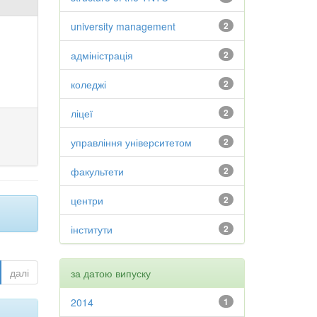
university management
2
адміністрація
2
коледжі
2
ліцеї
2
управління університетом
2
факультети
2
центри
2
інститути
2
далі
за датою випуску
2014
1