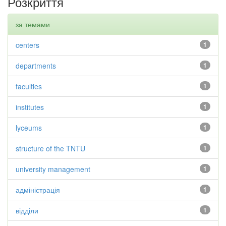
Розкриття
за темами
centers
1
departments
1
faculties
1
institutes
1
lyceums
1
structure of the TNTU
1
university management
1
адміністрація
1
відділи
1