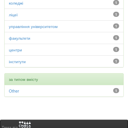
коледжі
1
ліцеї
1
управління університетом
1
факультети
1
центри
1
інститути
1
за типом вмісту
Other
1
Тема від