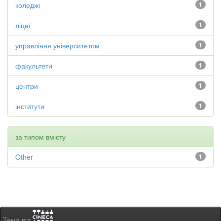
коледжі
1
ліцеї
1
управління університетом
1
факультети
1
центри
1
інститути
1
за типом вмісту
Other
1
Тема від