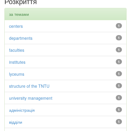
Розкриття
за темами
centers
1
departments
1
faculties
1
institutes
1
lyceums
1
structure of the TNTU
1
university management
1
адміністрація
1
відділи
1