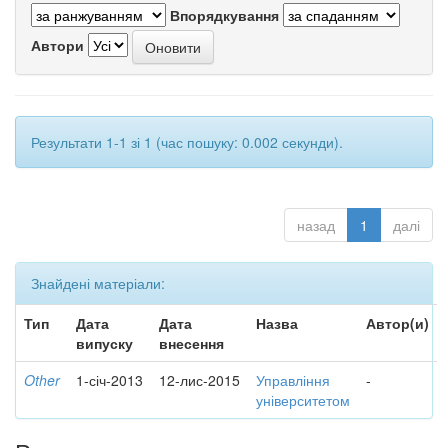
Впорядкування
Автори
Результати 1-1 зі 1 (час пошуку: 0.002 секунди).
назад
1
далі
Знайдені матеріали:
Тип
Дата
Дата
Назва
Автор(и)
випуску
внесення
Other
1-січ-2013
12-лис-2015
Управління
-
університетом