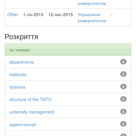
університетом
Other
1-січ-2013
12-лис-2015
Управління
-
університетом
Розкриття
за темами
departments
2
institutes
2
lyceums
2
structure of the TNTU
2
university management
2
адміністрація
2