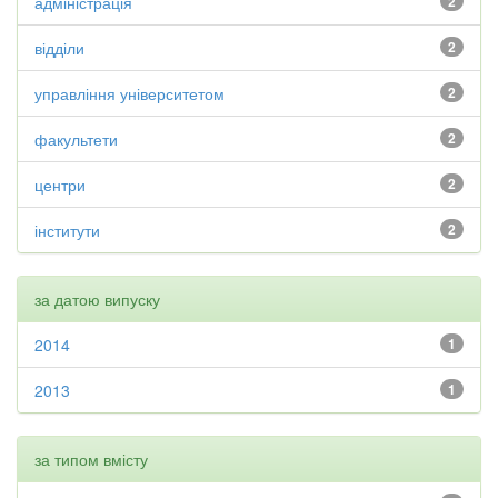
адміністрація
2
відділи
2
управління університетом
2
факультети
2
центри
2
інститути
2
за датою випуску
2014
1
2013
1
за типом вмісту