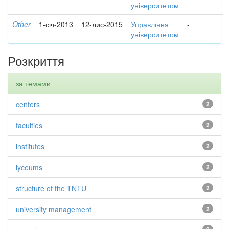
університетом
Other
1-січ-2013
12-лис-2015
Управління
-
університетом
Розкриття
за темами
centers
2
faculties
2
institutes
2
lyceums
2
structure of the TNTU
2
university management
2