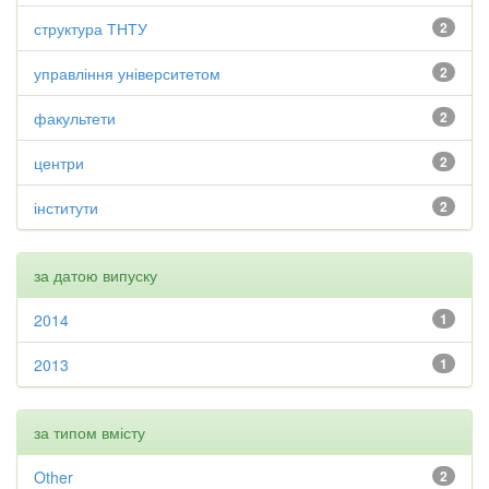
структура ТНТУ
2
управління університетом
2
факультети
2
центри
2
інститути
2
за датою випуску
2014
1
2013
1
за типом вмісту
Other
2