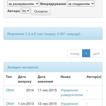
Впорядкування
Автори
Результати 1-2 зі 2 (час пошуку: 0.001 секунди).
назад
1
далі
Знайдені матеріали:
Тип
Дата
Дата
Назва
Автор(и)
випуску
внесення
Other
2014
11-лис-2015
Управління
-
університетом
Other
1-січ-2013
12-лис-2015
Управління
-