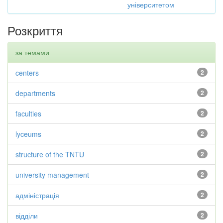
університетом
Розкриття
за темами
centers
2
departments
2
faculties
2
lyceums
2
structure of the TNTU
2
university management
2
адміністрація
2
відділи
2