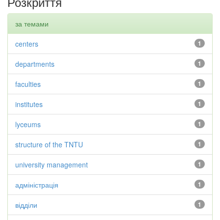
Розкриття
за темами
centers
1
departments
1
faculties
1
institutes
1
lyceums
1
structure of the TNTU
1
university management
1
адміністрація
1
відділи
1