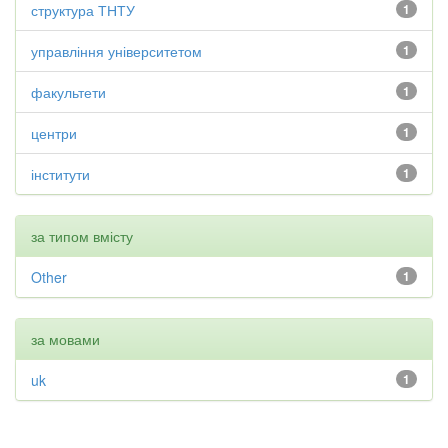
структура ТНТУ
1
управління університетом
1
факультети
1
центри
1
інститути
1
за типом вмісту
Other
1
за мовами
uk
1