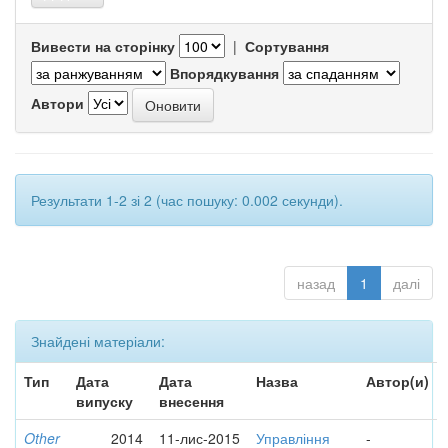
Вивести на сторінку
|
Сортування
Впорядкування
Автори
Результати 1-2 зі 2 (час пошуку: 0.002 секунди).
назад
1
далі
Знайдені матеріали:
Тип
Дата
Дата
Назва
Автор(и)
випуску
внесення
Other
2014
11-лис-2015
Управління
-