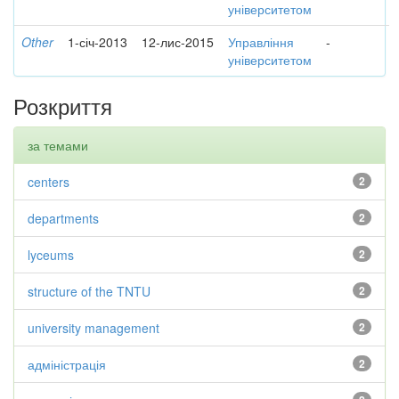
університетом
Other
1-січ-2013
12-лис-2015
Управління
-
університетом
Розкриття
за темами
centers
2
departments
2
lyceums
2
structure of the TNTU
2
university management
2
адміністрація
2