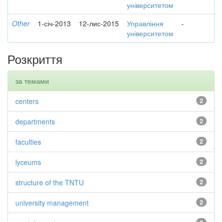
університетом
Other
1-січ-2013
12-лис-2015
Управління
-
університетом
Розкриття
за темами
centers
2
departments
2
faculties
2
lyceums
2
structure of the TNTU
2
university management
2