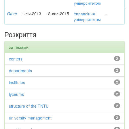
університетом
Other
1-січ-2013
12-лис-2015
Управління
-
університетом
Розкриття
за темами
centers
2
departments
2
institutes
2
lyceums
2
structure of the TNTU
2
university management
2