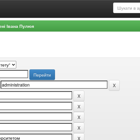
ені Івана Пулюя