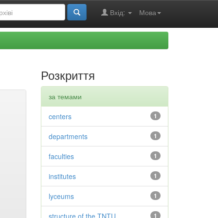
Вхід:
Мова
Розкриття
за темами
centers
1
departments
1
faculties
1
institutes
1
lyceums
1
structure of the TNTU
1