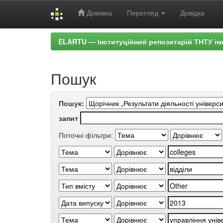
Домівка
Перегляд
Довідка
Skip
ELARTU — Інституційний репозитарій ТНТУ ім
navigation
Пошук
Пошук:
запит
Поточні фільтри: