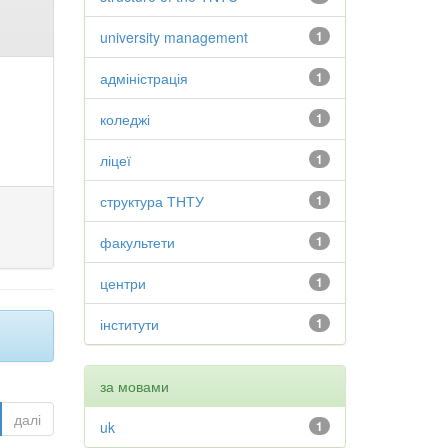
university management
1
адміністрація
1
коледжі
1
ліцеї
1
структура ТНТУ
1
факультети
1
центри
1
інститути
1
за мовами
далі
uk
1