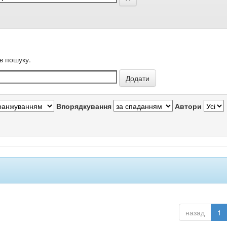
в пошуку.
Впорядкування
Автори
назад
1