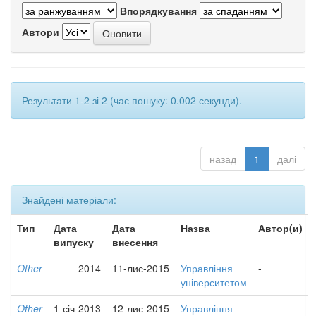
Впорядкування
Автори
Результати 1-2 зі 2 (час пошуку: 0.002 секунди).
назад
1
далі
Знайдені матеріали:
Тип
Дата
Дата
Назва
Автор(и)
випуску
внесення
Other
2014
11-лис-2015
Управління
-
університетом
Other
1-січ-2013
12-лис-2015
Управління
-