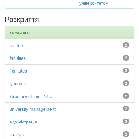
університетом
Розкриття
за темами
centers
2
faculties
2
institutes
2
lyceums
2
structure of the TNTU
2
university management
2
адміністрація
2
коледжі
2