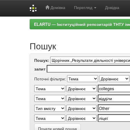
Домівка
Перегляд
Довідка
Skip
ELARTU — Інституційний репозитарій ТНТУ ім
navigation
Пошук
Пошук:
запит
Поточні фільтри:
Почати новий пошук