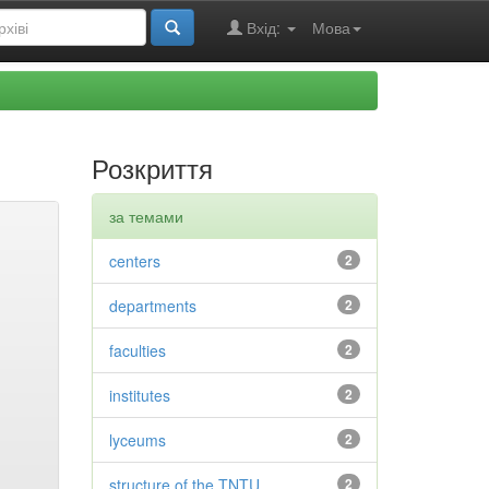
Вхід:
Мова
Розкриття
за темами
centers
2
departments
2
faculties
2
institutes
2
lyceums
2
structure of the TNTU
2