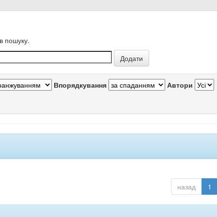
в пошуку.
Впорядкування
Автори
назад
1