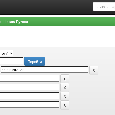
ені Івана Пулюя