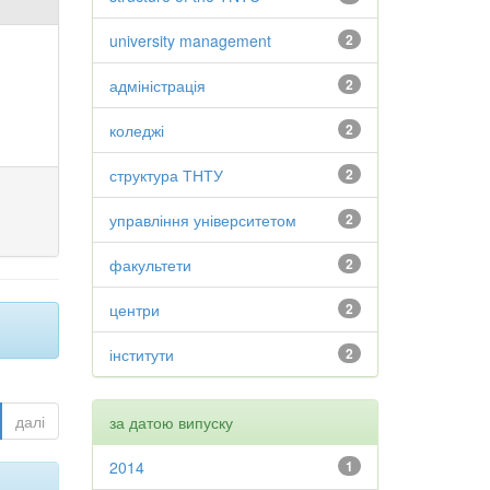
university management
2
адміністрація
2
коледжі
2
структура ТНТУ
2
управління університетом
2
факультети
2
центри
2
інститути
2
далі
за датою випуску
2014
1