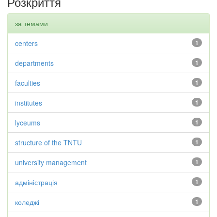
Розкриття
за темами
centers
1
departments
1
faculties
1
institutes
1
lyceums
1
structure of the TNTU
1
university management
1
адміністрація
1
коледжі
1