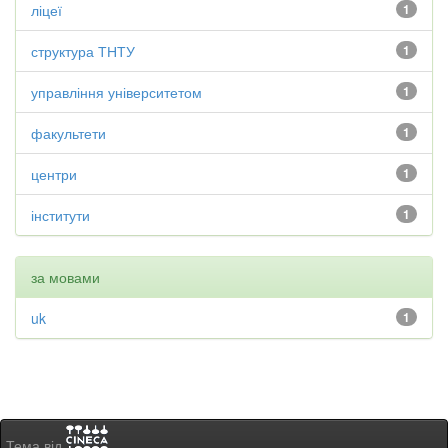
ліцеї
1
структура ТНТУ
1
управління університетом
1
факультети
1
центри
1
інститути
1
за мовами
uk
1
Тема від