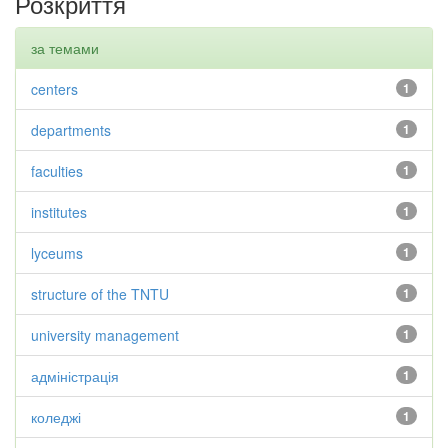
Розкриття
за темами
centers
1
departments
1
faculties
1
institutes
1
lyceums
1
structure of the TNTU
1
university management
1
адміністрація
1
коледжі
1