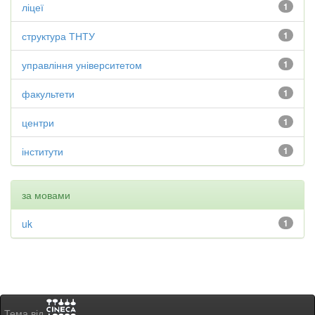
ліцеї
1
структура ТНТУ
1
управління університетом
1
факультети
1
центри
1
інститути
1
за мовами
uk
1
Тема від