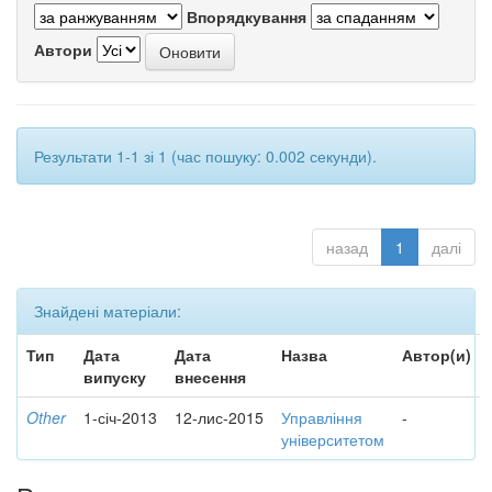
Впорядкування
Автори
Результати 1-1 зі 1 (час пошуку: 0.002 секунди).
назад
1
далі
Знайдені матеріали:
Тип
Дата
Дата
Назва
Автор(и)
випуску
внесення
Other
1-січ-2013
12-лис-2015
Управління
-
університетом