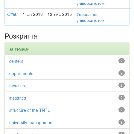
університетом
Other
1-січ-2013
12-лис-2015
Управління
-
університетом
Розкриття
за темами
centers
2
departments
2
faculties
2
institutes
2
structure of the TNTU
2
university management
2