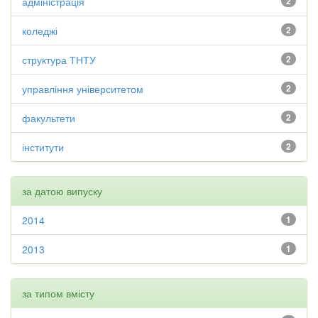
адміністрація
2
коледжі
2
структура ТНТУ
2
управління університетом
2
факультети
2
інститути
2
за датою випуску
2014
1
2013
1
за типом вмісту