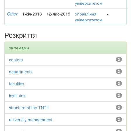
університетом
Other
1-січ-2013
12-лис-2015
Управління
-
університетом
Розкриття
за темами
centers
2
departments
2
faculties
2
institutes
2
structure of the TNTU
2
university management
2