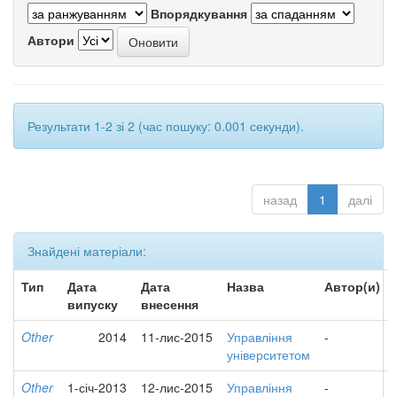
Впорядкування
Автори
Результати 1-2 зі 2 (час пошуку: 0.001 секунди).
назад
1
далі
Знайдені матеріали:
Тип
Дата
Дата
Назва
Автор(и)
випуску
внесення
Other
2014
11-лис-2015
Управління
-
університетом
Other
1-січ-2013
12-лис-2015
Управління
-