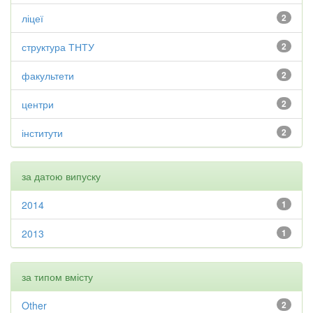
ліцеї
2
структура ТНТУ
2
факультети
2
центри
2
інститути
2
за датою випуску
2014
1
2013
1
за типом вмісту
Other
2