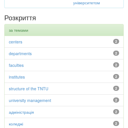
університетом
Розкриття
за темами
centers
2
departments
2
faculties
2
institutes
2
structure of the TNTU
2
university management
2
адміністрація
2
коледжі
2