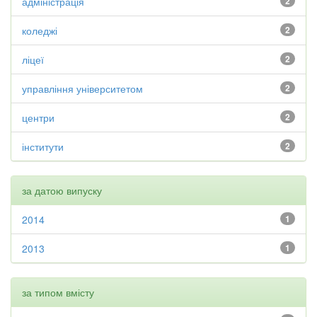
адміністрація
2
коледжі
2
ліцеї
2
управління університетом
2
центри
2
інститути
2
за датою випуску
2014
1
2013
1
за типом вмісту