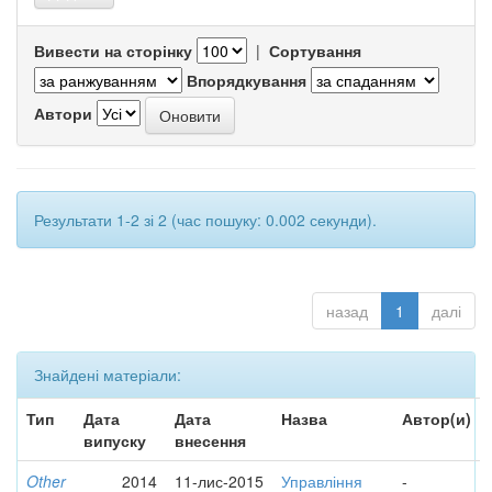
Вивести на сторінку
|
Сортування
Впорядкування
Автори
Результати 1-2 зі 2 (час пошуку: 0.002 секунди).
назад
1
далі
Знайдені матеріали:
Тип
Дата
Дата
Назва
Автор(и)
випуску
внесення
Other
2014
11-лис-2015
Управління
-