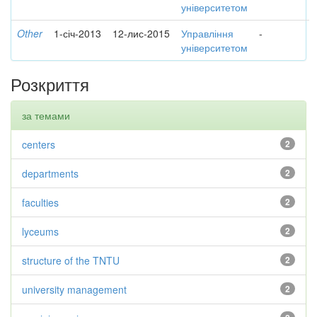
університетом
Other
1-січ-2013
12-лис-2015
Управління
-
університетом
Розкриття
за темами
centers
2
departments
2
faculties
2
lyceums
2
structure of the TNTU
2
university management
2