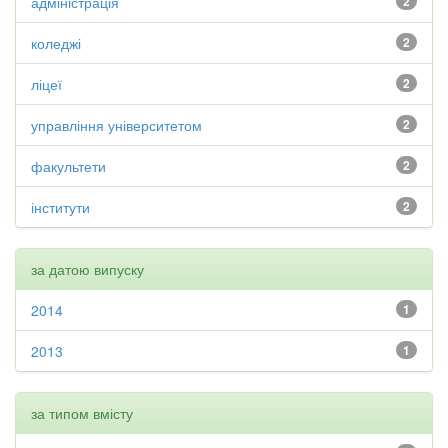
адміністрація
2
коледжі
2
ліцеї
2
управління університетом
2
факультети
2
інститути
2
за датою випуску
2014
1
2013
1
за типом вмісту