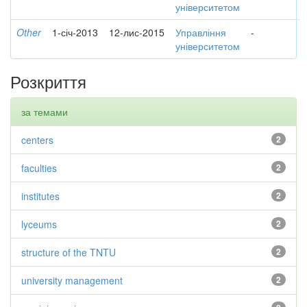
університетом
Other
1-січ-2013
12-лис-2015
Управління
-
університетом
Розкриття
за темами
centers
2
faculties
2
institutes
2
lyceums
2
structure of the TNTU
2
university management
2