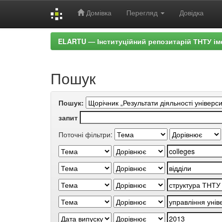
Домівка
Перегляд
Довідка
Skip
ELARTU — Інституційний репозитарій ТНТУ ім
navigation
Пошук
Пошук:
запит
Поточні фільтри: