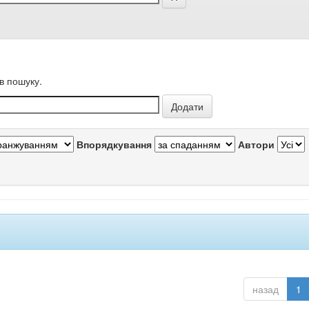
в пошуку.
Впорядкування
Автори
назад
1