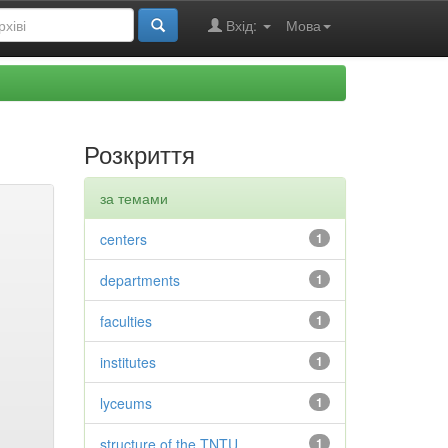
Вхід:
Мова
Розкриття
за темами
centers
1
departments
1
faculties
1
institutes
1
lyceums
1
structure of the TNTU
1