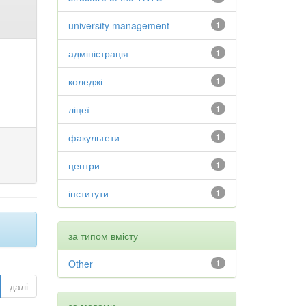
university management
1
адміністрація
1
коледжі
1
ліцеї
1
факультети
1
центри
1
інститути
1
за типом вмісту
Other
1
далі