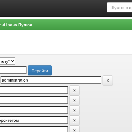
ені Івана Пулюя