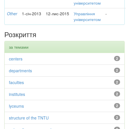
університетом
Other
1-січ-2013
12-лис-2015
Управління
-
університетом
Розкриття
за темами
centers
2
departments
2
faculties
2
institutes
2
lyceums
2
structure of the TNTU
2