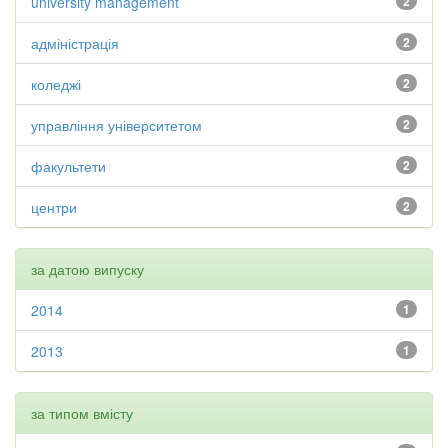
university management
2
адміністрація
2
коледжі
2
управління університетом
2
факультети
2
центри
2
за датою випуску
2014
1
2013
1
за типом вмісту