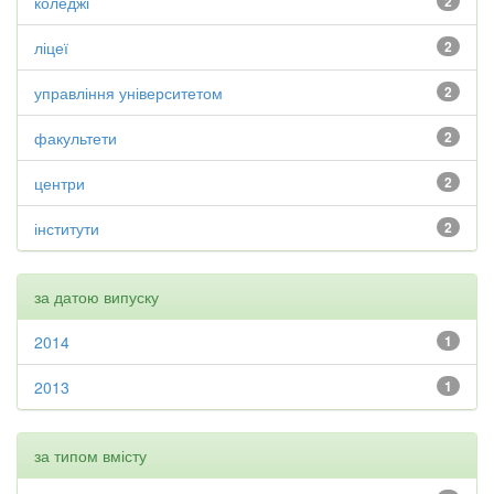
коледжі
2
ліцеї
2
управління університетом
2
факультети
2
центри
2
інститути
2
за датою випуску
2014
1
2013
1
за типом вмісту