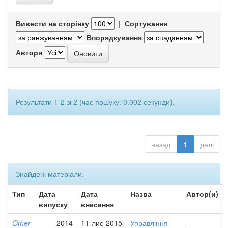
Вивести на сторінку
|
Сортування
Впорядкування
Автори
Результати 1-2 зі 2 (час пошуку: 0.002 секунди).
назад
1
далі
Знайдені матеріали:
Тип
Дата
Дата
Назва
Автор(и)
випуску
внесення
Other
2014
11-лис-2015
Управління
-