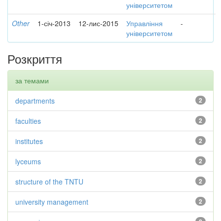
університетом
Other
1-січ-2013
12-лис-2015
Управління
-
університетом
Розкриття
за темами
departments
2
faculties
2
institutes
2
lyceums
2
structure of the TNTU
2
university management
2