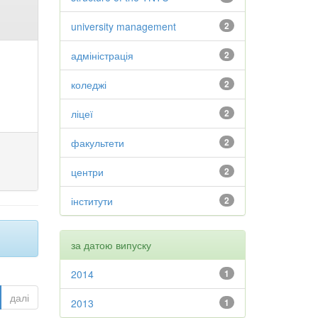
university management
2
адміністрація
2
коледжі
2
ліцеї
2
факультети
2
центри
2
інститути
2
за датою випуску
2014
1
далі
2013
1