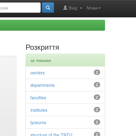
Вхід:
Мова
Розкриття
за темами
centers
2
departments
2
faculties
2
institutes
2
lyceums
2
structure of the TNTU
2