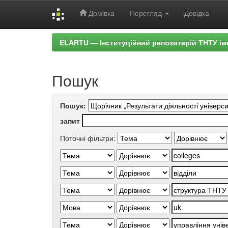
Домівка
Перегляд
Довідка
Skip
ELARTU — Інституційний репозитарій ТНТУ ім
navigation
Пошук
Пошук:
запит
Поточні фільтри: