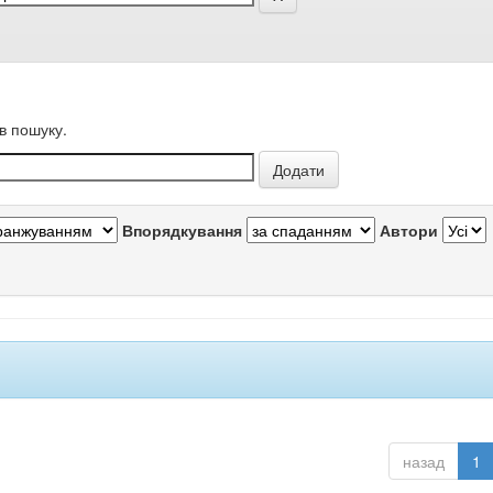
в пошуку.
Впорядкування
Автори
назад
1