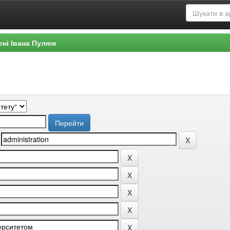
ені Івана Пулюя