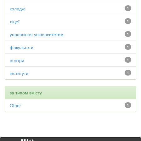
коледжі
1
ліцеї
1
управління університетом
1
факультети
1
центри
1
інститути
1
за типом вмісту
Other
1