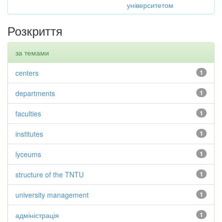
університетом
Розкриття
за темами
centers
1
departments
1
faculties
1
institutes
1
lyceums
1
structure of the TNTU
1
university management
1
адміністрація
1