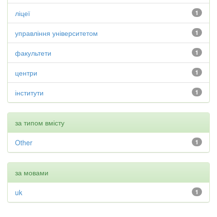
ліцеї
1
управління університетом
1
факультети
1
центри
1
інститути
1
за типом вмісту
Other
1
за мовами
uk
1