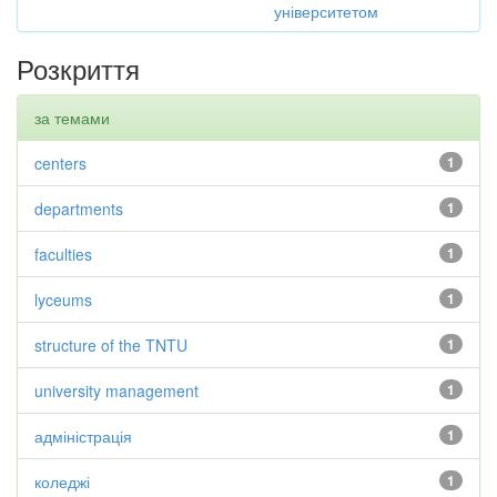
університетом
Розкриття
за темами
centers
1
departments
1
faculties
1
lyceums
1
structure of the TNTU
1
university management
1
адміністрація
1
коледжі
1