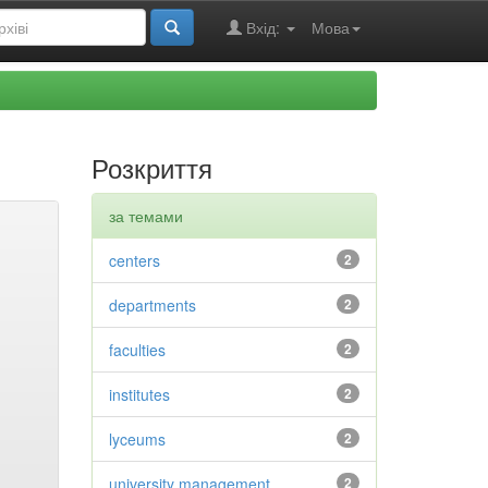
Вхід:
Мова
Розкриття
за темами
centers
2
departments
2
faculties
2
institutes
2
lyceums
2
university management
2