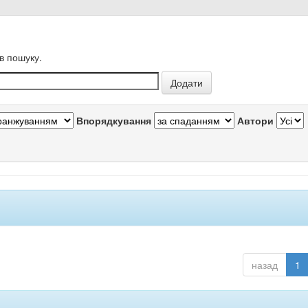
в пошуку.
Впорядкування
Автори
назад
1