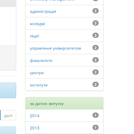
адміністрація
2
коледжі
2
ліцеї
2
управління університетом
2
факультети
2
центри
2
інститути
2
за датою випуску
далі
2014
1
2013
1