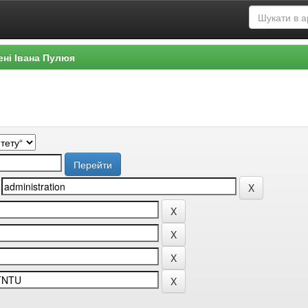
ені Івана Пулюя