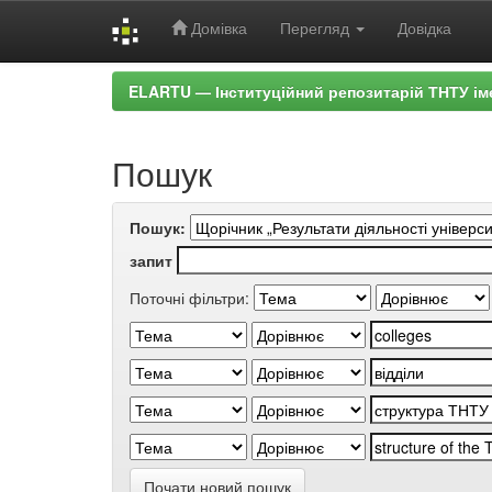
Домівка
Перегляд
Довідка
Skip
ELARTU — Інституційний репозитарій ТНТУ ім
navigation
Пошук
Пошук:
запит
Поточні фільтри:
Почати новий пошук