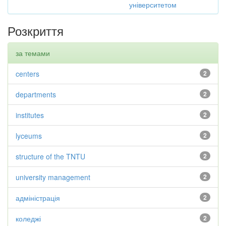
університетом
Розкриття
за темами
centers
2
departments
2
institutes
2
lyceums
2
structure of the TNTU
2
university management
2
адміністрація
2
коледжі
2