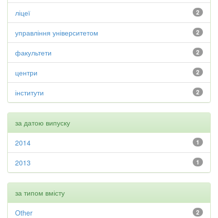
ліцеї
2
управління університетом
2
факультети
2
центри
2
інститути
2
за датою випуску
2014
1
2013
1
за типом вмісту
Other
2