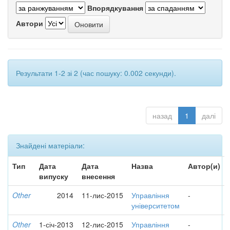
Впорядкування
Автори
Результати 1-2 зі 2 (час пошуку: 0.002 секунди).
назад
1
далі
Знайдені матеріали:
Тип
Дата
Дата
Назва
Автор(и)
випуску
внесення
Other
2014
11-лис-2015
Управління
-
університетом
Other
1-січ-2013
12-лис-2015
Управління
-