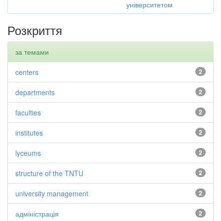
університетом
Розкриття
за темами
centers
2
departments
2
faculties
2
institutes
2
lyceums
2
structure of the TNTU
2
university management
2
адміністрація
2