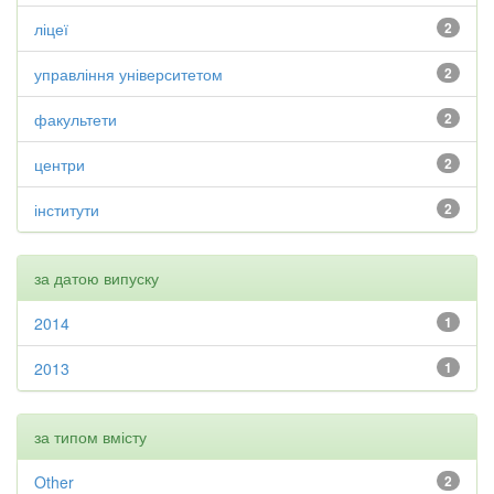
ліцеї
2
управління університетом
2
факультети
2
центри
2
інститути
2
за датою випуску
2014
1
2013
1
за типом вмісту
Other
2