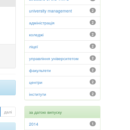
university management
2
адміністрація
2
коледжі
2
ліцеї
2
управління університетом
2
факультети
2
центри
2
інститути
2
далі
за датою випуску
2014
1