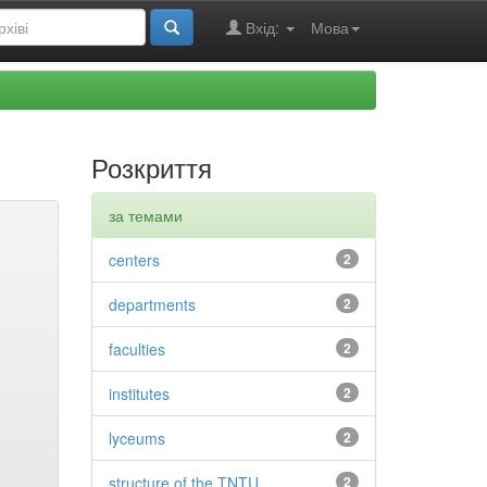
Вхід:
Мова
Розкриття
за темами
centers
2
departments
2
faculties
2
institutes
2
lyceums
2
structure of the TNTU
2