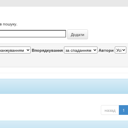
в пошуку.
Впорядкування
Автори
назад
1