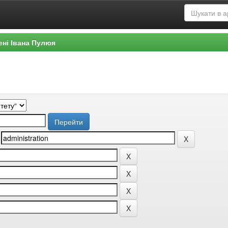
ені Івана Пулюя