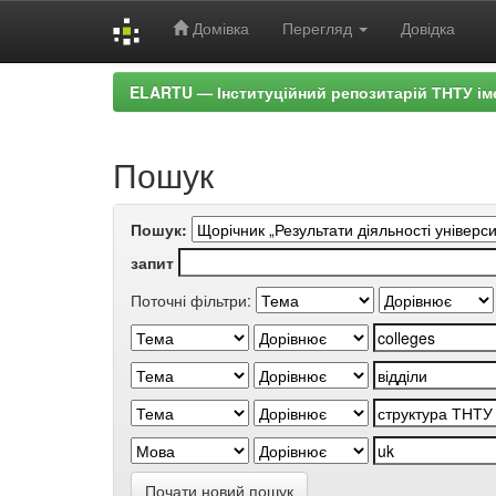
Домівка
Перегляд
Довідка
Skip
ELARTU — Інституційний репозитарій ТНТУ ім
navigation
Пошук
Пошук:
запит
Поточні фільтри:
Почати новий пошук