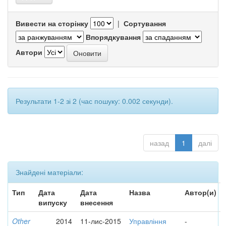
Вивести на сторінку
|
Сортування
Впорядкування
Автори
Результати 1-2 зі 2 (час пошуку: 0.002 секунди).
назад
1
далі
Знайдені матеріали:
Тип
Дата
Дата
Назва
Автор(и)
випуску
внесення
Other
2014
11-лис-2015
Управління
-