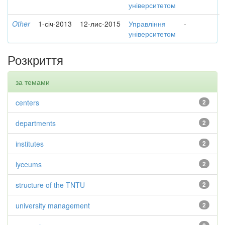
університетом
Other
1-січ-2013
12-лис-2015
Управління
-
університетом
Розкриття
за темами
centers
2
departments
2
institutes
2
lyceums
2
structure of the TNTU
2
university management
2