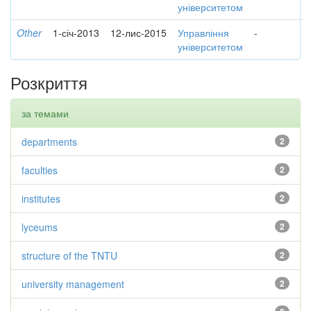
університетом
Other
1-січ-2013
12-лис-2015
Управління
-
університетом
Розкриття
за темами
departments
2
faculties
2
institutes
2
lyceums
2
structure of the TNTU
2
university management
2