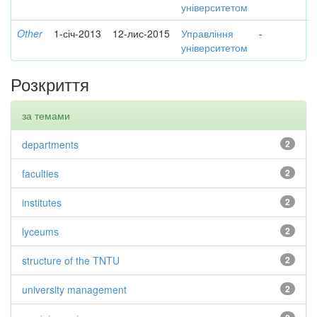
університетом
Other
1-січ-2013
12-лис-2015
Управління
-
університетом
Розкриття
за темами
departments
2
faculties
2
institutes
2
lyceums
2
structure of the TNTU
2
university management
2