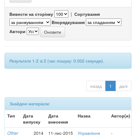
Вивести на сторінку
|
Сортування
Впорядкування
Автори
Результати 1-2 зі 2 (час пошуку: 0.002 секунди).
назад
1
далі
Знайдені матеріали:
Тип
Дата
Дата
Назва
Автор(и)
випуску
внесення
Other
2014
11-лис-2015
Управління
-