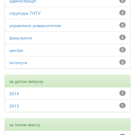
адміністрація
2
структура ТНТУ
2
управління університетом
2
факультети
2
центри
2
інститути
2
за датою випуску
2014
1
2013
1
за типом вмісту