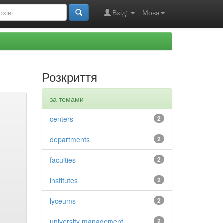
Вхід:
Мова
Розкриття
за темами
centers
2
departments
2
faculties
2
institutes
2
lyceums
2
university management
2