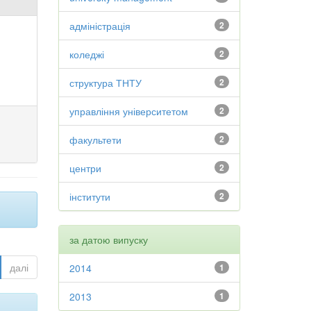
адміністрація
2
коледжі
2
структура ТНТУ
2
управління університетом
2
факультети
2
центри
2
інститути
2
за датою випуску
далі
2014
1
2013
1