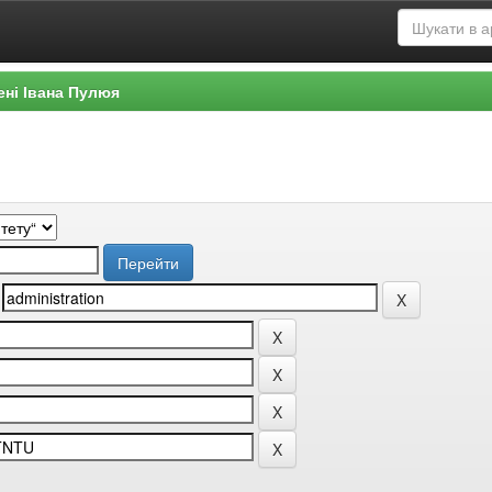
ені Івана Пулюя