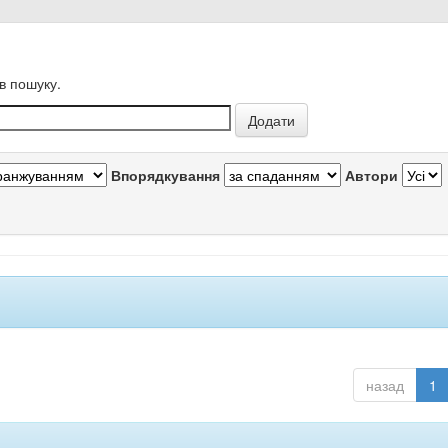
в пошуку.
Впорядкування
Автори
назад
1