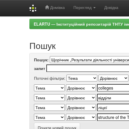
Домівка
Перегляд
Довідка
Skip
ELARTU — Інституційний репозитарій ТНТУ ім
navigation
Пошук
Пошук:
запит
Поточні фільтри:
Почати новий пошук