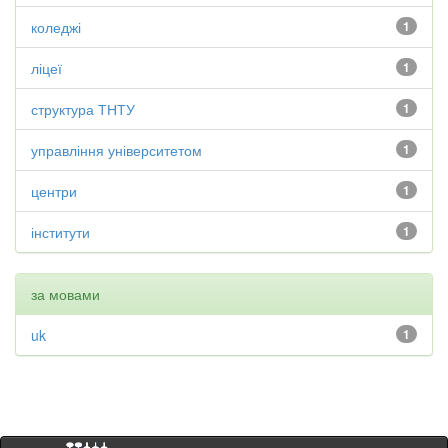
коледжі
1
ліцеї
1
структура ТНТУ
1
управління університетом
1
центри
1
інститути
1
за мовами
uk
1