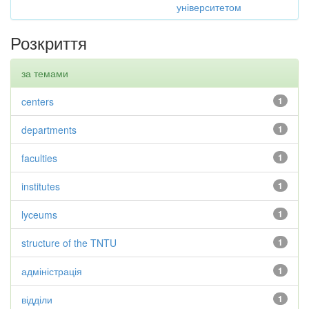
університетом
Розкриття
за темами
centers
1
departments
1
faculties
1
institutes
1
lyceums
1
structure of the TNTU
1
адміністрація
1
відділи
1